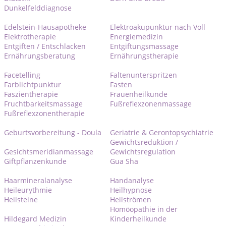
Dunkelfelddiagnose
Edelstein-Hausapotheke
Elektroakupunktur nach Voll
Elektrotherapie
Energiemedizin
Entgiften / Entschlacken
Entgiftungsmassage
Ernährungsberatung
Ernährungstherapie
Facetelling
Faltenunterspritzen
Farblichtpunktur
Fasten
Faszientherapie
Frauenheilkunde
Fruchtbarkeitsmassage
Fußreflexzonenmassage
Fußreflexzonentherapie
Geburtsvorbereitung - Doula
Geriatrie & Gerontopsychiatrie
Gewichtsreduktion /
Gesichtsmeridianmassage
Gewichtsregulation
Giftpflanzenkunde
Gua Sha
Haarmineralanalyse
Handanalyse
Heileurythmie
Heilhypnose
Heilsteine
Heilströmen
Homöopathie in der
Hildegard Medizin
Kinderheilkunde