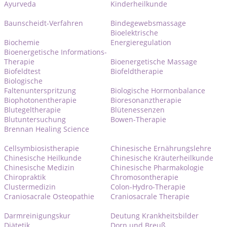
Ayurveda
Kinderheilkunde
Baunscheidt-Verfahren
Bindegewebsmassage
Bioelektrische
Biochemie
Energieregulation
Bioenergetische Informations-
Therapie
Bioenergetische Massage
Biofeldtest
Biofeldtherapie
Biologische
Faltenunterspritzung
Biologische Hormonbalance
Biophotonentherapie
Bioresonanztherapie
Blutegeltherapie
Blütenessenzen
Blutuntersuchung
Bowen-Therapie
Brennan Healing Science
Cellsymbiosistherapie
Chinesische Ernährungslehre
Chinesische Heilkunde
Chinesische Kräuterheilkunde
Chinesische Medizin
Chinesische Pharmakologie
Chiropraktik
Chromosontherapie
Clustermedizin
Colon-Hydro-Therapie
Craniosacrale Osteopathie
Craniosacrale Therapie
Darmreinigungskur
Deutung Krankheitsbilder
Diätetik
Dorn und Breuß