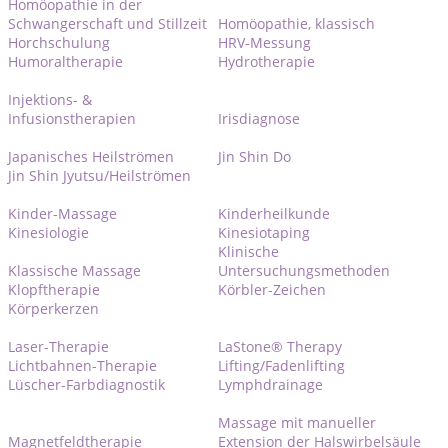
Homöopathie in der
Schwangerschaft und Stillzeit
Homöopathie, klassisch
Horchschulung
HRV-Messung
Humoraltherapie
Hydrotherapie
Injektions- &
Infusionstherapien
Irisdiagnose
Japanisches Heilströmen
Jin Shin Do
Jin Shin Jyutsu/Heilströmen
Kinder-Massage
Kinderheilkunde
Kinesiologie
Kinesiotaping
Klinische
Klassische Massage
Untersuchungsmethoden
Klopftherapie
Körbler-Zeichen
Körperkerzen
Laser-Therapie
LaStone® Therapy
Lichtbahnen-Therapie
Lifting/Fadenlifting
Lüscher-Farbdiagnostik
Lymphdrainage
Massage mit manueller
Magnetfeldtherapie
Extension der Halswirbelsäule