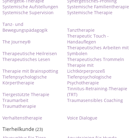
Synergetik-Therapie
Synergetisches-Profiling
Systemische Aufstellungen
Systemische Familientherapie
Systemische Supervision
Systemische Therapie
Tanz- und
Bewegungspädagogik
Tanztherapie
Therapeutic Touch -
The Journey®
Handauflegen
Therapeutisches Arbeiten mit
Therapeutische Heilreisen
Symbolen
Therapeutisches Lesen
Therapeutisches Trommeln
Therapie mit
Therapie mit Brainspotting
Lichtkörperprozeß
Tiefenpsychologische
Tiefenpsychologische
Körpertherapie
Psychotherapie
Tinnitus-Retraining-Therapie
Tiergestützte Therapie
(TRT)
Traumarbeit
Traumasensibles Coaching
Traumatherapie
Verhaltenstherapie
Voice Dialogue
Tierheilkunde
(23)
Akupunktur für Tiere
Aquatraining für Hunde