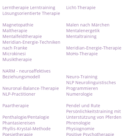
Lerntherapie Lerntraining
Licht-Therapie
Lösungsorientierte Therapie
Magnetopathie
Malen nach Märchen
Maltherapie
Mentalenergetik
Mentalfeldtherapie
Mentaltraining
Meridian-Energie-Techniken
nach Franke
Meridian-Energie-Therapie
Microkinesi
MoHo-Therapie
Musiktherapie
NARM - neuroaffektives
Beziehungsmodell
Neuro-Training
NLP Neurolinguistisches
Neuronal-Balance-Therapie
Programmieren
NLP-Practitioner
Numerologie
Paartherapie
Pendel und Rute
Persönlichkeitstraining mit
Penthalogie/Pentalogie
Unterstützung von Pferden
Phantasiereisen
Phrenologie
Phyllis-Krystal-Methode
Physiognomie
Poesietherapie
Positive Psychotherapie