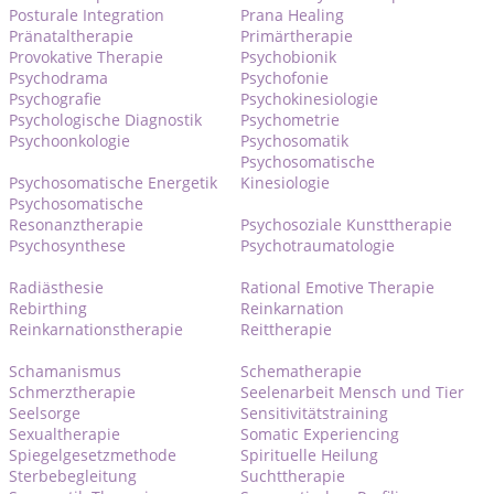
Posturale Integration
Prana Healing
Pränataltherapie
Primärtherapie
Provokative Therapie
Psychobionik
Psychodrama
Psychofonie
Psychografie
Psychokinesiologie
Psychologische Diagnostik
Psychometrie
Psychoonkologie
Psychosomatik
Psychosomatische
Psychosomatische Energetik
Kinesiologie
Psychosomatische
Resonanztherapie
Psychosoziale Kunsttherapie
Psychosynthese
Psychotraumatologie
Radiästhesie
Rational Emotive Therapie
Rebirthing
Reinkarnation
Reinkarnationstherapie
Reittherapie
Schamanismus
Schematherapie
Schmerztherapie
Seelenarbeit Mensch und Tier
Seelsorge
Sensitivitätstraining
Sexualtherapie
Somatic Experiencing
Spiegelgesetzmethode
Spirituelle Heilung
Sterbebegleitung
Suchttherapie