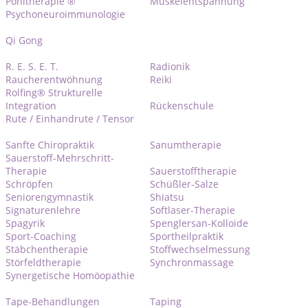
Pohltherapie ®
Muskelentspannung
Psychoneuroimmunologie
Qi Gong
R. E. S. E. T.
Radionik
Raucherentwöhnung
Reiki
Rolfing® Strukturelle
Integration
Rückenschule
Rute / Einhandrute / Tensor
Sanfte Chiropraktik
Sanumtherapie
Sauerstoff-Mehrschritt-
Therapie
Sauerstofftherapie
Schröpfen
Schüßler-Salze
Seniorengymnastik
Shiatsu
Signaturenlehre
Softlaser-Therapie
Spagyrik
Spenglersan-Kolloide
Sport-Coaching
Sportheilpraktik
Stäbchentherapie
Stoffwechselmessung
Störfeldtherapie
Synchronmassage
Synergetische Homöopathie
Tape-Behandlungen
Taping