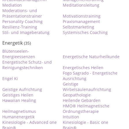
Mediation
Meditationsleitung
Moderations- und
Präsentationstrainer
Motivationstraining
Personality Coaching
Praxismanagement
Resilienz-Training
Selbstmarketing
Stil- und Imageberatung
Systemisches Coaching
Energetik
(35)
Blütenseelen-
Energieessenzen
Energetische Naturheilkunde
Energetische Schutz- und
Reinigungstechniken
Energetisches Heilen
Fogo Sagrado - Energetische
Engel Ki
Ausrichtung
Geistige
Geistige Aufrichtung
Wirbelsäulenaufrichtung
Geistiges Heilen
Geopathologie
Hawaiian Healing
Heilende Gebärden
HMO® Heilmagnetische
Heilmagnetismus
Ordnungstherapie
Humanenergetik
Intuition
Kinesiologie - Advanced one
Kinesiologie - Basic one
Brain®
Brain®