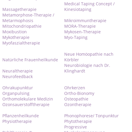
Medical Taping Concept /
Massagetherapie
Kinesiotaping
Metamorphose-Therapie /
Metarmophosis
Mikroimmuntherapie
Mitochondriopathie
MORA-Therapie
Moxibustion
Mykosen-Therapie
Mykotherapie
Myo-Taping
Myofaszialtherapie
Neue Homöopathie nach
Natürliche Frauenheilkunde
Körbler
Neurobiologie nach Dr.
Neuraltherapie
Klinghardt
Neurofeedback
Ohrakupunktur
Ohrkerzen
Organpulsing
Ortho-Bionomy
Orthomolekulare Medizin
Osteopathie
Ozonsauerstofftherapie
Ozontherapie
Pflanzenheilkunde
Phonophorese/ Tonpunktur
Physiotherapie
Phytotherapie
Progressive