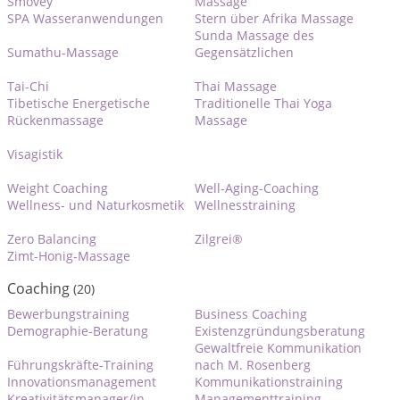
Smovey
Massage
SPA Wasseranwendungen
Stern über Afrika Massage
Sunda Massage des
Sumathu-Massage
Gegensätzlichen
Tai-Chi
Thai Massage
Tibetische Energetische
Traditionelle Thai Yoga
Rückenmassage
Massage
Visagistik
Weight Coaching
Well-Aging-Coaching
Wellness- und Naturkosmetik
Wellnesstraining
Zero Balancing
Zilgrei®
Zimt-Honig-Massage
Coaching
(20)
Bewerbungstraining
Business Coaching
Demographie-Beratung
Existenzgründungsberatung
Gewaltfreie Kommunikation
Führungskräfte-Training
nach M. Rosenberg
Innovationsmanagement
Kommunikationstraining
Kreativitätsmanager/in
Managementtraining