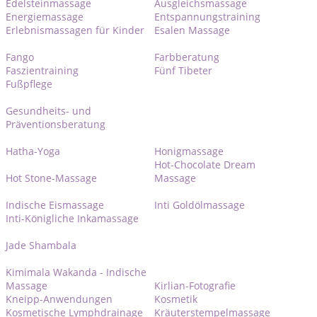
Edelsteinmassage
Ausgleichsmassage
Energiemassage
Entspannungstraining
Erlebnismassagen für Kinder
Esalen Massage
Fango
Farbberatung
Faszientraining
Fünf Tibeter
Fußpflege
Gesundheits- und
Präventionsberatung
Hatha-Yoga
Honigmassage
Hot-Chocolate Dream
Hot Stone-Massage
Massage
Indische Eismassage
Inti Goldölmassage
Inti-Königliche Inkamassage
Jade Shambala
Kimimala Wakanda - Indische
Massage
Kirlian-Fotografie
Kneipp-Anwendungen
Kosmetik
Kosmetische Lymphdrainage
Kräuterstempelmassage