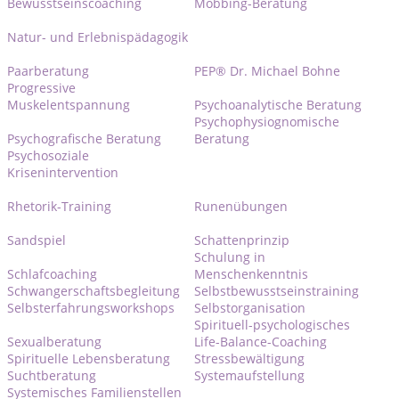
Bewusstseinscoaching
Mobbing-Beratung
Natur- und Erlebnispädagogik
Paarberatung
PEP® Dr. Michael Bohne
Progressive
Muskelentspannung
Psychoanalytische Beratung
Psychophysiognomische
Psychografische Beratung
Beratung
Psychosoziale
Krisenintervention
Rhetorik-Training
Runenübungen
Sandspiel
Schattenprinzip
Schulung in
Schlafcoaching
Menschenkenntnis
Schwangerschaftsbegleitung
Selbstbewusstseinstraining
Selbsterfahrungsworkshops
Selbstorganisation
Spirituell-psychologisches
Sexualberatung
Life-Balance-Coaching
Spirituelle Lebensberatung
Stressbewältigung
Suchtberatung
Systemaufstellung
Systemisches Familienstellen