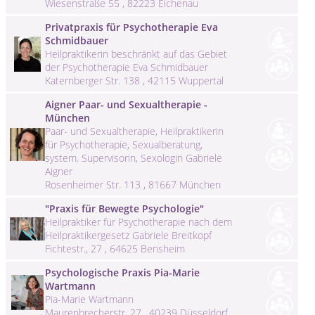
Wiesenstraße 55 , 82223 Eichenau
Privatpraxis für Psychotherapie Eva
Schmidbauer
Heilpraktikerin beschränkt auf das Gebiet
der Psychotherapie Eva Schmidbauer
Katernberger Str. 138 , 42115 Wuppertal
Aigner Paar- und Sexualtherapie -
München
Paar- und Sexualtherapie, Heilpraktikerin
für Psychotherapie, Sexualberatung,
system. Supervisorin, Sexologin Gabriele
Aigner
Rosenheimer Str. 113 , 81667 München
"Praxis für Bewegte Psychologie"
Heilpraktiker für Psychotherapie nach dem
Heilpraktikergesetz Gabriele Breitkopf
Fichtestr., 27 , 64625 Bensheim
Psychologische Praxis Pia-Marie
Wartmann
Pia-Marie Wartmann
Maurenbrecherstr. 27 , 40239 Düsseldorf