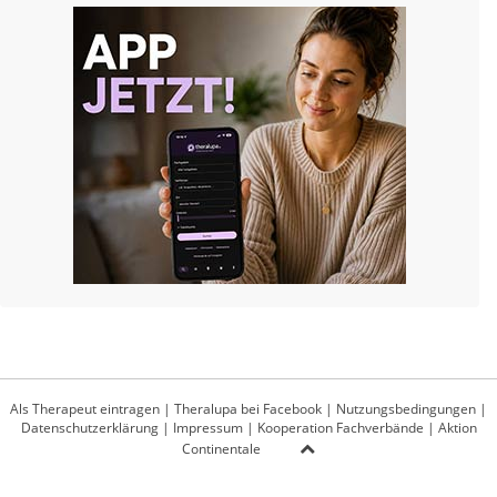
Als Therapeut eintragen
|
Theralupa bei Facebook
|
Nutzungsbedingungen
|
Datenschutzerklärung
|
Impressum
|
Kooperation Fachverbände
|
Aktion
Continentale