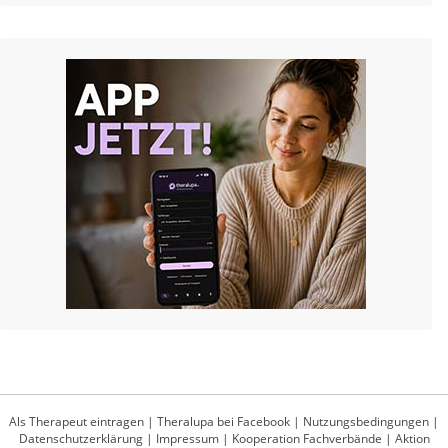
Als Therapeut eintragen
|
Theralupa bei Facebook
|
Nutzungsbedingungen
|
Datenschutzerklärung
|
Impressum
|
Kooperation Fachverbände
|
Aktion