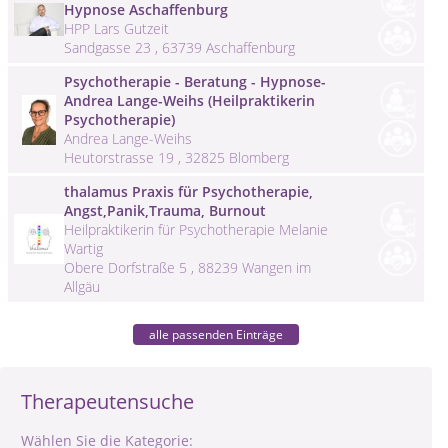
Hypnose Aschaffenburg
HPP Lars Gutzeit
Sandgasse 23 , 63739 Aschaffenburg
Psychotherapie - Beratung - Hypnose-
Andrea Lange-Weihs (Heilpraktikerin
Psychotherapie)
Andrea Lange-Weihs
Heutorstrasse 19 , 32825 Blomberg
thalamus Praxis für Psychotherapie,
Angst,Panik,Trauma, Burnout
Heilpraktikerin für Psychotherapie Melanie
Wartig
Obere Dorfstraße 5 , 88239 Wangen im
Allgäu
alle passenden Einträge
Therapeutensuche
Wählen Sie die Kategorie: