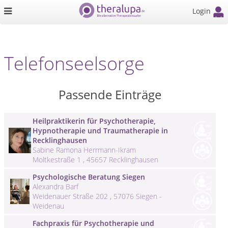
Login
Telefonseelsorge
Passende Einträge
Heilpraktikerin für Psychotherapie,
Hypnotherapie und Traumatherapie in
Recklinghausen
Sabine Ramona Herrmann-Ikram
Moltkestraße 1 , 45657 Recklinghausen
Psychologische Beratung Siegen
Alexandra Barf
Weidenauer Straße 202 , 57076 Siegen -
Weidenau
Fachpraxis für Psychotherapie und