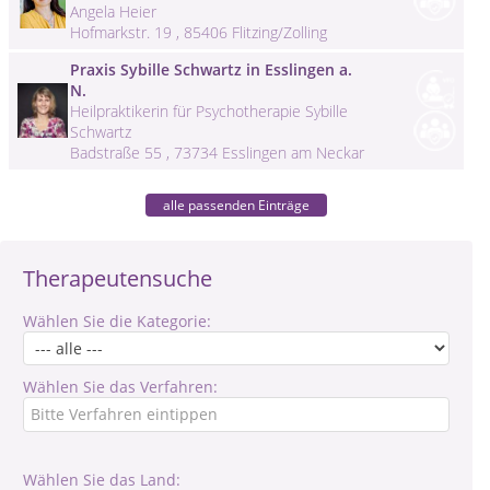
Angela Heier
Hofmarkstr. 19 , 85406 Flitzing/Zolling
Praxis Sybille Schwartz in Esslingen a.
N.
Heilpraktikerin für Psychotherapie Sybille
Schwartz
Badstraße 55 , 73734 Esslingen am Neckar
alle passenden Einträge
Therapeutensuche
Wählen Sie die Kategorie:
Wählen Sie das Verfahren:
Wählen Sie das Land: