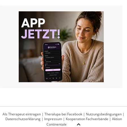
Als Therapeut eintragen
|
Theralupa bei Facebook
|
Nutzungsbedingungen
|
Datenschutzerklärung
|
Impressum
|
Kooperation Fachverbände
|
Aktion
Continentale