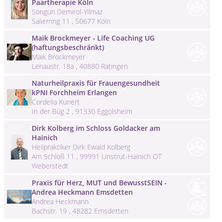
Paartherapie Köln
Songün Demirol-Yilmaz
Salierring 11 , 50677 Köln
Maik Brockmeyer - Life Coaching UG
(haftungsbeschränkt)
Maik Brockmeyer
Lenaustr. 18a , 40880 Ratingen
Naturheilpraxis für Frauengesundheit
kPNI Forchheim Erlangen
Cordelia Kunert
In der Büg 2 , 91330 Eggolsheim
Dirk Kolberg im Schloss Goldacker am
Hainich
Heilpraktiker Dirk Ewald Kolberg
Am Schloß 11 , 99991 Unstrut-Hainich OT
Weberstedt
Praxis für Herz, MUT und BewusstSEIN -
Andrea Heckmann Emsdetten
Andrea Heckmann
Bachstr. 19 , 48282 Emsdetten