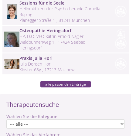
Sessions für die Seele
Heilpraktikerin für Psychotherapie Cornelia
Rüping
Planegger Straße 1 , 81241 München
Osteopathie Heringsdorf
HP, D.O. VFO Katrin Arnold-Nagler
Waldbühnenweg 1 , 17424 Seebad
Heringsdorf
Praxis Julia Horl
Julia Doreen Horl
Kloster 68g , 17213 Malchow
alle passenden Einträge
Therapeutensuche
Wählen Sie die Kategorie:
Wählen Sie das Verfahren: