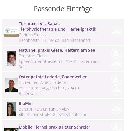
Passende Einträge
Tierpraxis VitaSana -
Tierphysiotherapie und Tierheilpraktik
Corinna Slusarz
Bahnhofstr. 18 , 59505 Bad Sassendorf
Naturheilpraxis Giese, Haltern am See
Thorsten Giese
Eppendorfer Strasse 53 , 45721 Haltern am
See
Osteopathie Lederle, Badenweiler
Dr. rer. nat. Albert Lederle
Im Hinteren Vogelbach 9 , 79410
Badenweiler
BioMe
Beraterin Bahar Tümer-Alev
Alte Kölner Straße 8 , 50259 Pulheim
Mobile Tierheilpraxis Peter Schreier