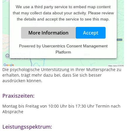
We use a third party service to embed map content
that may collect data about your activity. Please review
the details and accept the service to see this map.
More Information
Accept
Powered by
Usercentrics Consent Management
Platform
Ein Therapeut in Deutschland, der auf Türkisch spricht und
psychologische Unterstützung in dieser Sprache bietet.
Die psychologische Unterstützung in Ihrer Muttersprache zu
erhalten, trägt mehr dazu bei, dass Sie sich besser
ausdrücken können.
Praxiszeiten:
Montag bis Freitag von 10:00 Uhr bis 17:30 Uhr Termin nach
Absprache
Leistungsspektrum: