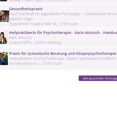
Gesundheitspraxis
Psych.Fachkraft für angewandte Psychologie – Schwerpunkt Klinisc
Gabriele Dilger
Hugsweierer Hauptstraße 66 , 77933 Lahr
Heilpraktikerin für Psychotherapie - Karin Antusch - Hambu
Karin Antusch
Groten Hoff 6 , 22359 Hamburg
Praxis für systemische Beratung und Körperpsychotherapie 
Heilpraktikerin für Psychotherapie, Diplom Sportwissenschaftlerin
Bismarckstrasse 2 , 23701 Eutin
alle passenden Einträg