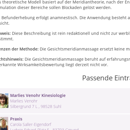
 theoretische Modell basiert auf der Meridiantheorie, nach der En
mulation dieser Bereiche sollen Blockaden gelöst werden.
e Befunderhebung erfolgt anamnestisch. Die Anwendung besteht a
icht.
nweis:
Diese Beschreibung ist rein redaktionell und nicht zur wer
stimmt.
enzen der Methode:
Die Gesichtsmeridianmassage ersetzt keine m
chtshinweis:
Die Gesichtsmeridianmassage beruht auf erfahrungs
rkannte Wirksamkeitsbewertung liegt derzeit nicht vor.
Passende Eint
Marlies Venohr Kinesiologie
Marlies Venohr
Silbergrund 7 L , 98528 Suhl
Praxis
Carola Saller-Eigendorf
Ludwig-Erhard-Platz 5 , 83703 Gmund