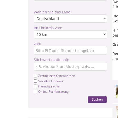
Das
Sti
Wählen Sie das Land:
Di
Ges
Im Umkreis von:
Hi
be
von:
Gr
Re
ane
Stichwort (optional):
Zertifizierte Osteopathen
Soziales Honorar
Fremdsprache
Online-Fernberatung
Suchen