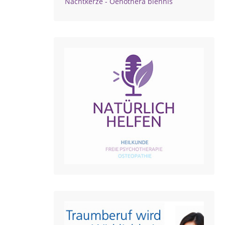
Nachtkerze - Oenothera biennis