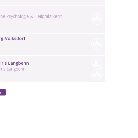
he Psychologie & Heilpraktikerin
rg-Volksdorf
Iris Langbehn
 Iris Langbehn
e