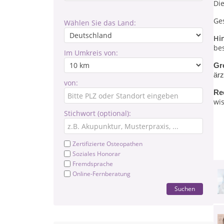
Di
Ge
Wählen Sie das Land:
Hi
be
Im Umkreis von:
Gr
ärz
von:
Re
wis
Stichwort (optional):
Zertifizierte Osteopathen
Soziales Honorar
Fremdsprache
Online-Fernberatung
Suchen