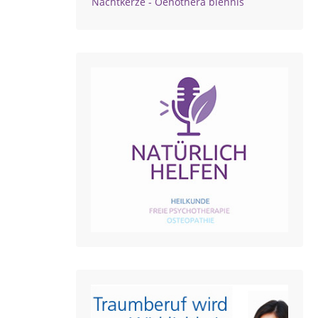
Nachtkerze - Oenothera biennis