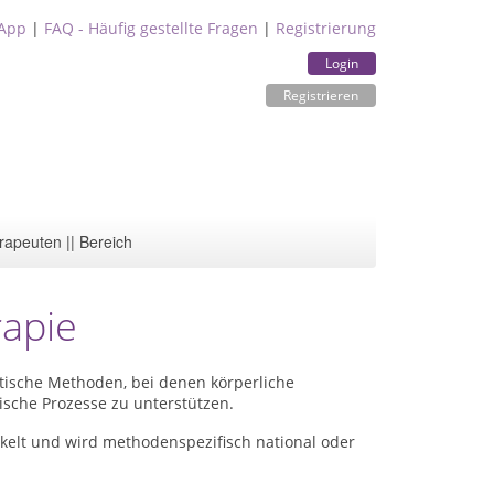
App
|
FAQ - Häufig gestellte Fragen
|
Registrierung
Login
Registrieren
rapeuten || Bereich
rapie
tische Methoden, bei denen körperliche
che Prozesse zu unterstützen.
kelt und wird methodenspezifisch national oder