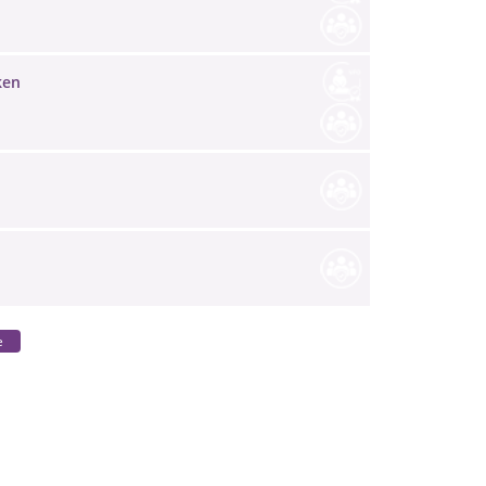
ken
e