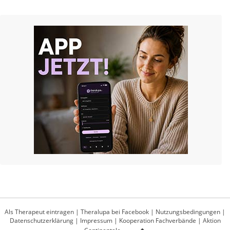
Als Therapeut eintragen
|
Theralupa bei Facebook
|
Nutzungsbedingungen
|
Datenschutzerklärung
|
Impressum
|
Kooperation Fachverbände
|
Aktion