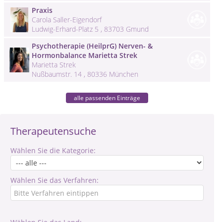
Praxis
Carola Saller-Eigendorf
Ludwig-Erhard-Platz 5 , 83703 Gmund
Psychotherapie (HeilprG) Nerven- &
Hormonbalance Marietta Strek
Marietta Strek
Nußbaumstr. 14 , 80336 München
alle passenden Einträge
Therapeutensuche
Wählen Sie die Kategorie:
Wählen Sie das Verfahren: