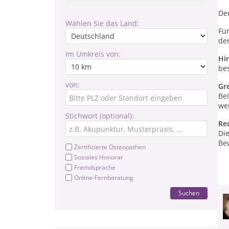
De
Wählen Sie das Land:
Für
de
Im Umkreis von:
Hi
be
von:
Gr
Be
wer
Stichwort (optional):
Re
Di
Bew
Zertifizierte Osteopathen
Soziales Honorar
Fremdsprache
Online-Fernberatung
Suchen