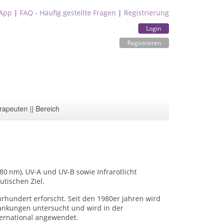
App
|
FAQ - Häufig gestellte Fragen
|
Registrierung
Login
Registrieren
rapeuten || Bereich
480
nm), UV-A und UV-B sowie Infrarotlicht
tischen Ziel.
rhundert erforscht. Seit den 1980er Jahren wird
nkungen untersucht und wird in der
ternational angewendet.