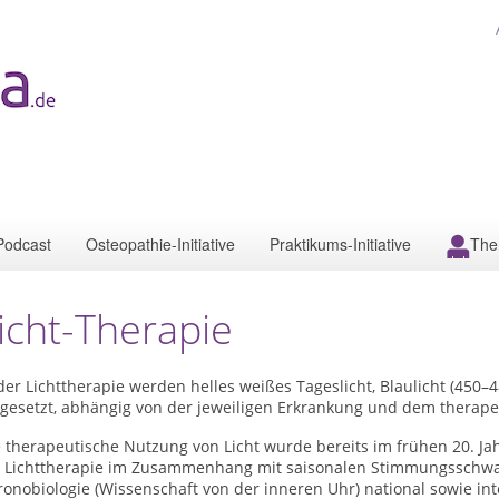
Podcast
Osteopathie-Initiative
Praktikums-Initiative
The
icht-Therapie
der Lichttherapie werden helles weißes Tageslicht, Blaulicht (450–
gesetzt, abh
ä
ngig von der jeweiligen Erkrankung und dem therapeu
 therapeutische Nutzung von Licht wurde bereits im frühen 20. Jah
e Lichttherapie im Zusammenhang mit saisonalen Stimmungsschwa
onobiologie (Wissenschaft von der inneren Uhr) national sowie in