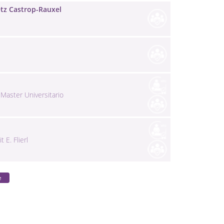
etz Castrop-Rauxel
Master Universitario
E. Flierl
e