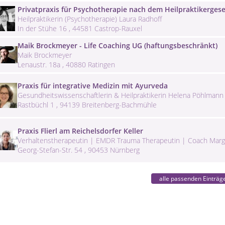
Privatpraxis für Psychotherapie nach dem Heilpraktikerges
Heilpraktikerin (Psychotherapie) Laura Radhoff
In der Stühe 16 , 44581 Castrop-Rauxel
Maik Brockmeyer - Life Coaching UG (haftungsbeschränkt)
Maik Brockmeyer
Lenaustr. 18a , 40880 Ratingen
Praxis für integrative Medizin mit Ayurveda
Gesundheitswissenschaftlerin & Heilpraktikerin Helena Pöhlmann 
Rastbüchl 1 , 94139 Breitenberg-Bachmühle
Praxis Flierl am Reichelsdorfer Keller
Verhaltenstherapeutin | EMDR Trauma Therapeutin | Coach Margit 
Georg-Stefan-Str. 54 , 90453 Nürnberg
alle passenden Einträg