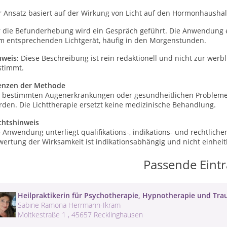
r Ansatz basiert auf der Wirkung von Licht auf den Hormonhaush
 die Befunderhebung wird ein Gespräch geführt. Die Anwendung erf
m entsprechenden Lichtgerät, häufig in den Morgenstunden.
nweis:
Diese Beschreibung ist rein redaktionell und nicht zur wer
stimmt.
enzen der Methode
i bestimmten Augenerkrankungen oder gesundheitlichen Problemen 
den. Die Lichttherapie ersetzt keine medizinische Behandlung.
chtshinweis
e Anwendung unterliegt qualifikations-, indikations- und rechtli
ertung der Wirksamkeit ist indikationsabhängig und nicht einheitl
Passende Eint
Heilpraktikerin für Psychotherapie, Hypnotherapie und Tra
Sabine Ramona Herrmann-Ikram
Moltkestraße 1 , 45657 Recklinghausen