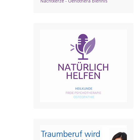
Nachtkerze - Oenothera biennis