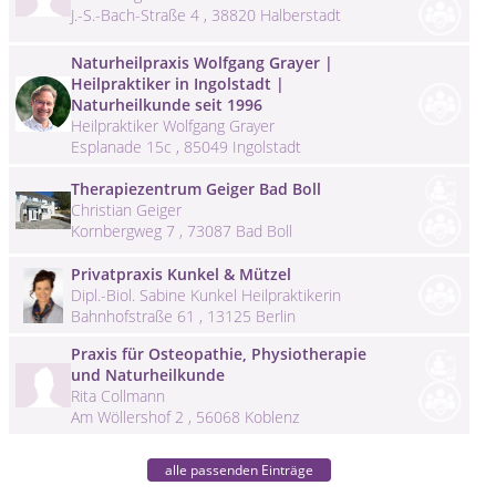
J.-S.-Bach-Straße 4 , 38820 Halberstadt
Naturheilpraxis Wolfgang Grayer |
Heilpraktiker in Ingolstadt |
Naturheilkunde seit 1996
Heilpraktiker Wolfgang Grayer
Esplanade 15c , 85049 Ingolstadt
Therapiezentrum Geiger Bad Boll
Christian Geiger
Kornbergweg 7 , 73087 Bad Boll
Privatpraxis Kunkel & Mützel
Dipl.-Biol. Sabine Kunkel Heilpraktikerin
Bahnhofstraße 61 , 13125 Berlin
Praxis für Osteopathie, Physiotherapie
und Naturheilkunde
Rita Collmann
Am Wöllershof 2 , 56068 Koblenz
alle passenden Einträge