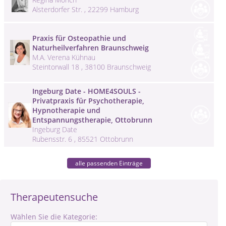
Alsterdorfer Str. , 22299 Hamburg
Praxis für Osteopathie und
Naturheilverfahren Braunschweig
M.A. Verena Kühnau
Steintorwall 18 , 38100 Braunschweig
Ingeburg Date - HOME4SOULS -
Privatpraxis für Psychotherapie,
Hypnotherapie und
Entspannungstherapie, Ottobrunn
Ingeburg Date
Rubensstr. 6 , 85521 Ottobrunn
alle passenden Einträge
Therapeutensuche
Wählen Sie die Kategorie: