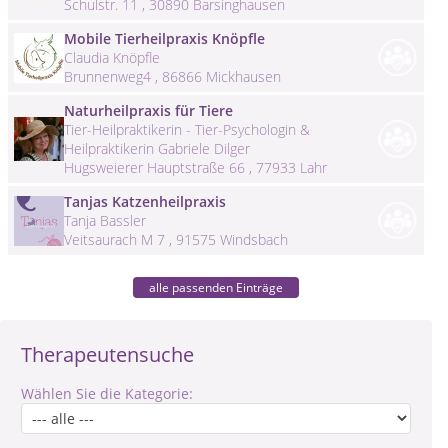
Schulstr. 11 , 30890 Barsinghausen
Mobile Tierheilpraxis Knöpfle
Claudia Knöpfle
Brunnenweg4 , 86866 Mickhausen
Naturheilpraxis für Tiere
Tier-Heilpraktikerin - Tier-Psychologin &
Heilpraktikerin Gabriele Dilger
Hugsweierer Hauptstraße 66 , 77933 Lahr
Tanjas Katzenheilpraxis
Tanja Bassler
Veitsaurach M 7 , 91575 Windsbach
alle passenden Einträge
Therapeutensuche
Wählen Sie die Kategorie: