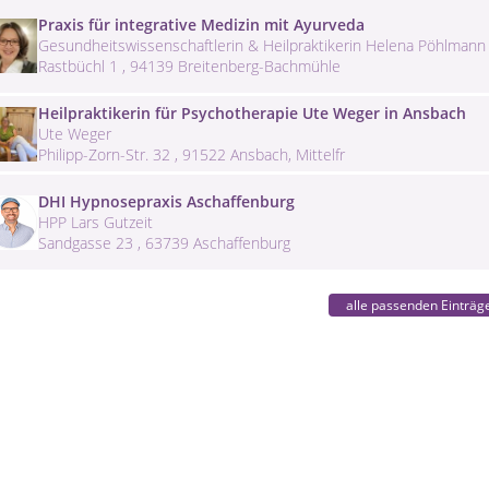
Praxis für integrative Medizin mit Ayurveda
Gesundheitswissenschaftlerin & Heilpraktikerin Helena Pöhlmann 
Rastbüchl 1 , 94139 Breitenberg-Bachmühle
Heilpraktikerin für Psychotherapie Ute Weger in Ansbach
Ute Weger
Philipp-Zorn-Str. 32 , 91522 Ansbach, Mittelfr
DHI Hypnosepraxis Aschaffenburg
HPP Lars Gutzeit
Sandgasse 23 , 63739 Aschaffenburg
alle passenden Einträg