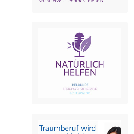
Nachtkerze - Oenothera biennis