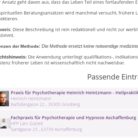
 Ansatz geht davon aus, dass das Leben Teil eines fortlaufenden E
spirituellen Beratungsansätzen wird manchmal versucht, frühere L
lektieren.
nweis:
Diese Beschreibung ist rein redaktionell und nicht zur wer
stimmt.
enzen der Methode:
Die Methode ersetzt keine notwendige medizinis
Die Anwendung unterliegt qualifikations-, indikati
chtshinweis:
stenz früherer Leben ist wissenschaftlich nicht nachweisbar.
Passende Eint
Praxis für Psychotherapie Heinrich Heintzmann - Heilprakti
Heinrich Heintzmann
Barfüßergasse 22 , 35305 Grünberg
Fachpraxis für Psychotherapie und Hypnose Aschaffenburg
HPP Lars Gutzeit
Sandgasse 23 , 63739 Aschaffenburg