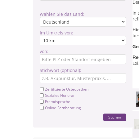
Der
In 
Wählen Sie das Land:
ref
Hi
Im Umkreis von:
be
Gr
von:
Re
Exi
Stichwort (optional):
Zertifizierte Osteopathen
Soziales Honorar
Fremdsprache
Online-Fernberatung
Suchen