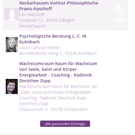
Neckarhausen Institut-Philosophische
Praxis-Hasshoff
Leo Hasshoff
Lindenstr.12 , 68535 Edingen-
Neckarhausen
Psychologische Beratung L. C. M.
Kulmbach
Laura Carlsson-Monti
Am Metzdorfer Hang 3 , 95326 Kulmbach
Wachstumsraum Raum für Wachstum
von Seele, Geist und Körper
Energiearbeit - Coaching - Radionik
Dorothee Zopp
Wachstumsraum Raum für Wachstum von
Seele, Geist und Körper Energiearbeit -
Coaching - Radionik Dorothee Zopp
Dorothee Zopp
Chausseestr. 6 , 03238 Schacksdorf
alle passenden Einträge