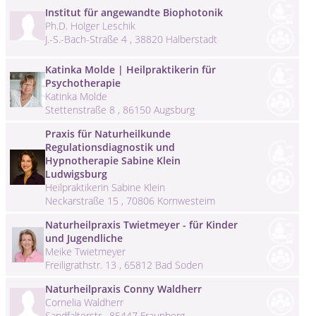
Institut für angewandte Biophotonik
Ph.D. Holger Leschik
J.-S.-Bach-Straße 4 , 38820 Halberstadt
Katinka Molde | Heilpraktikerin für
Psychotherapie
Katinka Molde
Stettenstraße 8 , 86150 Augsburg
Praxis für Naturheilkunde
Regulationsdiagnostik und
Hypnotherapie Sabine Klein
Ludwigsburg
Heilpraktikerin Sabine Klein
Neckarstraße 15 , 70806 Kornwesteim
Naturheilpraxis Twietmeyer - für Kinder
und Jugendliche
Meike Twietmeyer
Freiligrathstr. 13 , 65812 Bad Soden
Naturheilpraxis Conny Waldherr
Cornelia Waldherr
Sandfalterstr , 85447 Fraunberg