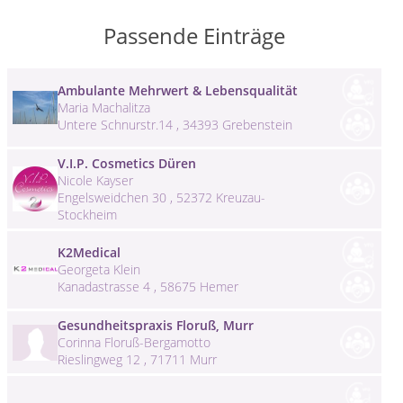
Passende Einträge
Ambulante Mehrwert & Lebensqualität
Maria Machalitza
Untere Schnurstr.14 , 34393 Grebenstein
V.I.P. Cosmetics Düren
Nicole Kayser
Engelsweidchen 30 , 52372 Kreuzau-
Stockheim
K2Medical
Georgeta Klein
Kanadastrasse 4 , 58675 Hemer
Gesundheitspraxis Floruß, Murr
Corinna Floruß-Bergamotto
Rieslingweg 12 , 71711 Murr