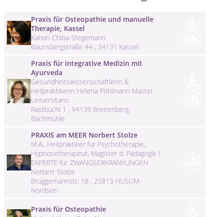
Praxis für Osteopathie und manuelle
Therapie, Kassel
Kahori Chiba-Stegemann
Baunsbergstraße 44 , 34131 Kassel
Praxis für integrative Medizin mit
Ayurveda
Gesundheitswissenschaftlerin &
Heilpraktikerin Helena Pöhlmann Master
Universitario
Rastbüchl 1 , 94139 Breitenberg-
Bachmühle
PRAXIS am MEER Norbert Stolze
M.A., Heilpraktiker für Psychotherapie,
Hypnosetherapeut, Magister d. Pädagogik I
EXPERTE für ZWANGSERKRANKUNGEN
Norbert Stolze
Brüggemannstr. 18 , 25813 HUSUM-
Nordsee
Praxis für Osteopathie