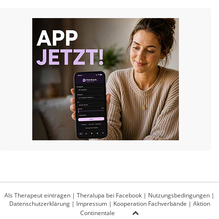
Als Therapeut eintragen
|
Theralupa bei Facebook
|
Nutzungsbedingungen
|
Datenschutzerklärung
|
Impressum
|
Kooperation Fachverbände
|
Aktion
Continentale