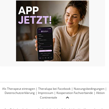
Als Therapeut eintragen
|
Theralupa bei Facebook
|
Nutzungsbedingungen
|
Datenschutzerklärung
|
Impressum
|
Kooperation Fachverbände
|
Aktion
Continentale