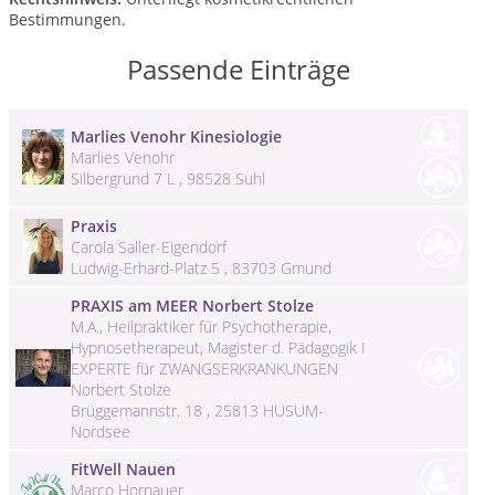
Bestimmungen.
Passende Einträge
Marlies Venohr Kinesiologie
Marlies Venohr
Silbergrund 7 L , 98528 Suhl
Praxis
Carola Saller-Eigendorf
Ludwig-Erhard-Platz 5 , 83703 Gmund
PRAXIS am MEER Norbert Stolze
M.A., Heilpraktiker für Psychotherapie,
Hypnosetherapeut, Magister d. Pädagogik I
EXPERTE für ZWANGSERKRANKUNGEN
Norbert Stolze
Brüggemannstr. 18 , 25813 HUSUM-
Nordsee
FitWell Nauen
Marco Hornauer