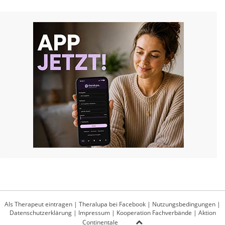
Als Therapeut eintragen
|
Theralupa bei Facebook
|
Nutzungsbedingungen
|
Datenschutzerklärung
|
Impressum
|
Kooperation Fachverbände
|
Aktion
Continentale