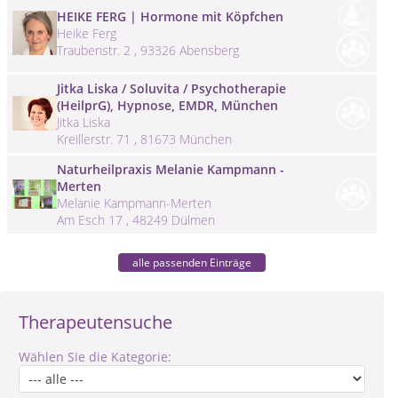
HEIKE FERG | Hormone mit Köpfchen
Heike Ferg
Traubenstr. 2 , 93326 Abensberg
Jitka Liska / Soluvita / Psychotherapie
(HeilprG), Hypnose, EMDR, München
Jitka Liska
Kreillerstr. 71 , 81673 München
Naturheilpraxis Melanie Kampmann -
Merten
Melanie Kampmann-Merten
Am Esch 17 , 48249 Dülmen
alle passenden Einträge
Therapeutensuche
Wählen Sie die Kategorie: