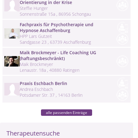
Orientierung in der Krise
Steffie Hunger
Sonnenstraße 15a , 86956 Schongau
Fachpraxis für Psychotherapie und
Hypnose Aschaffenburg
HPP Lars Gutzeit
Sandgasse 23 , 63739 Aschaffenburg
Maik Brockmeyer - Life Coaching UG
(haftungsbeschränkt)
Maik Brockmeyer
Lenaustr. 18a , 40880 Ratingen
Praxis Eschbach Berlin
Andrea Eschbach
Potsdamer Str. 37 , 14163 Berlin
alle passenden Einträge
Therapeutensuche