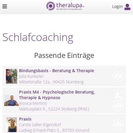
Login
Schlafcoaching
Passende Einträge
Bindungsbasis - Beratung & Therapie
Julia Kunkeler
Mittelstraße 12a , 90425 Nürnberg
Praxis M4 - Psychologische Beratung,
Therapie & Hypnose
Jessica Mertins
Markusplatz 4 , 52224 Stolberg (Rhld.)
Praxis
Carola Saller-Eigendorf
Ludwig-Erhard-Platz 5 , 83703 Gmund