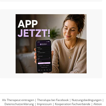
Als Therapeut eintragen
|
Theralupa bei Facebook
|
Nutzungsbedingungen
|
Datenschutzerklärung
|
Impressum
|
Kooperation Fachverbände
|
Aktion