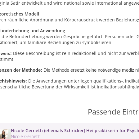
ginia Satir entwickelt und wird national sowie international angew
eoretisches Modell
rch räumliche Anordnung und Körperausdruck werden Beziehungsm
funderhebung und Anwendung
r die Befunderhebung werden Gespräche geführt. Personen oder 
itioniert, um familiäre Beziehungen zu symbolisieren.
Diese Beschreibung ist rein redaktionell und nicht zur wer
nweis:
stimmt.
enzen der Methode:
Die Methode ersetzt keine notwendige medizini
Die Anwendungen unterliegen qualifikations-, indik
chtshinweis:
senschaftliche Bewertung der Wirksamkeit ist indikationsabhängig 
Passende Eint
Nicole Gerneth (ehemals Schricker) Heilpraktikerin für Psyc
Nicole Gerneth