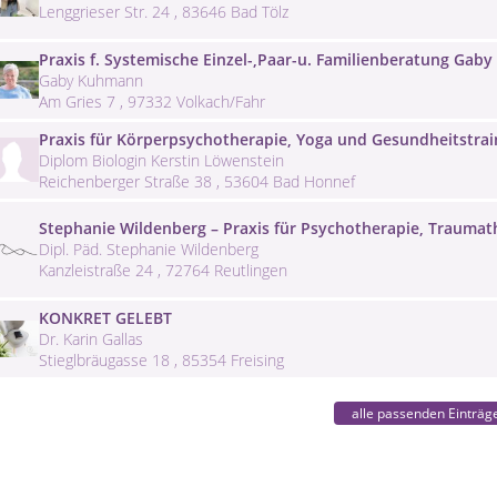
Lenggrieser Str. 24 , 83646 Bad Tölz
Praxis f. Systemische Einzel-,Paar-u. Familienberatung Ga
Gaby Kuhmann
Am Gries 7 , 97332 Volkach/Fahr
Praxis für Körperpsychotherapie, Yoga und Gesundheitstrai
Diplom Biologin Kerstin Löwenstein
Reichenberger Straße 38 , 53604 Bad Honnef
Stephanie Wildenberg – Praxis für Psychotherapie, Traumat
Dipl. Päd. Stephanie Wildenberg
Kanzleistraße 24 , 72764 Reutlingen
KONKRET GELEBT
Dr. Karin Gallas
Stieglbräugasse 18 , 85354 Freising
alle passenden Einträg