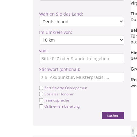
Vir
Th
Wählen Sie das Land:
Du
Be
Im Umkreis von:
Fü
pos
von:
Hi
be
Stichwort (optional):
Gr
Re
wis
Zertifizierte Osteopathen
Soziales Honorar
Fremdsprache
Online-Fernberatung
Suchen