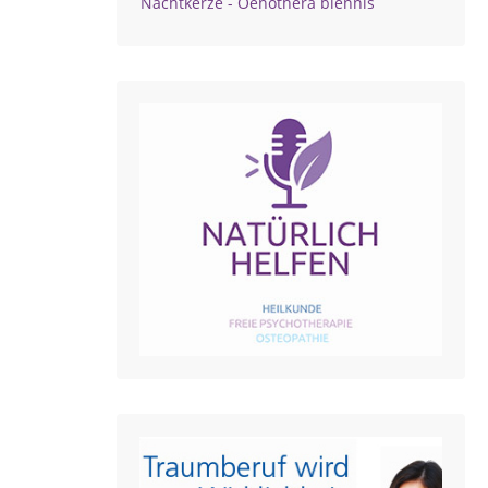
Nachtkerze - Oenothera biennis