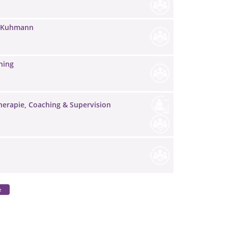
by Kuhmann
ning
herapie, Coaching & Supervision
e