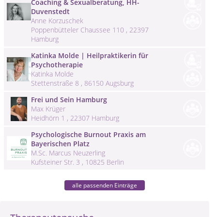
Coaching & Sexualberatung, HH-
Duvenstedt
Anne Korzuschek
Poppenbütteler Chaussee 110 , 22397
Hamburg
Katinka Molde | Heilpraktikerin für
Psychotherapie
Katinka Molde
Stettenstraße 8 , 86150 Augsburg
Frei und Sein Hamburg
Max Krüger
Heidhörn 1 , 22307 Hamburg
Psychologische Burnout Praxis am
Bayerischen Platz
M.Sc. Marcus Neuzerling
Kufsteiner Str. 3 , 10825 Berlin
alle passenden Einträge