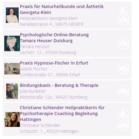
Praxis für Naturheilkunde und Ästhetik
Georgeta Klein
Heilpraktikerin Georgeta Klein
Kanadastrasse 4 , 58675 HEMER
Psychologische Online-Beratung
Tamara Heuser Duisburg
Tamara Heuser
Lechstr. 12 , 47269 Duisburg
Praxis Hypnose-Fischer in Erfurt
Juliane Fischer
Schillerstraße 57 , 99096 Erfurt
Bindungsbasis - Beratung & Therapie
Julia Kunkeler
Mittelstraße 12a , 90425 Nürnberg
Christiane Schlender Heilpraktikerin für
Psychotherapie Coaching Begleitung
Hattingen
Christiane Schlender
Schützstr. 1 , 45529 Hattingen