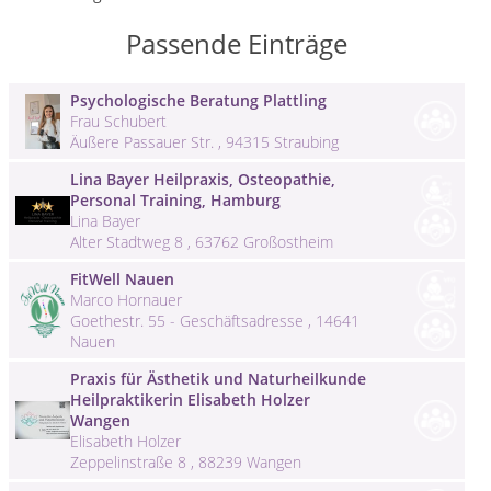
Passende Einträge
Psychologische Beratung Plattling
Frau Schubert
Äußere Passauer Str. , 94315 Straubing
Lina Bayer Heilpraxis, Osteopathie,
Personal Training, Hamburg
Lina Bayer
Alter Stadtweg 8 , 63762 Großostheim
FitWell Nauen
Marco Hornauer
Goethestr. 55 - Geschäftsadresse , 14641
Nauen
Praxis für Ästhetik und Naturheilkunde
Heilpraktikerin Elisabeth Holzer
Wangen
Elisabeth Holzer
Zeppelinstraße 8 , 88239 Wangen