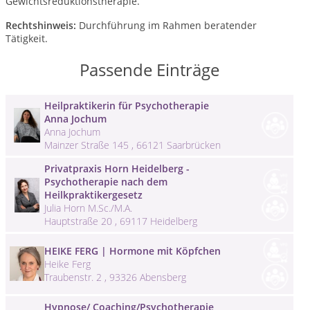
Gewichtsreduktionstherapie.
Rechtshinweis:
Durchführung im Rahmen beratender
Tätigkeit.
Passende Einträge
Heilpraktikerin für Psychotherapie
Anna Jochum
Anna Jochum
Mainzer Straße 145 , 66121 Saarbrücken
Privatpraxis Horn Heidelberg -
Psychotherapie nach dem
Heilkpraktikergesetz
Julia Horn M.Sc./M.A.
Hauptstraße 20 , 69117 Heidelberg
HEIKE FERG | Hormone mit Köpfchen
Heike Ferg
Traubenstr. 2 , 93326 Abensberg
Hypnose/ Coaching/Psychotherapie