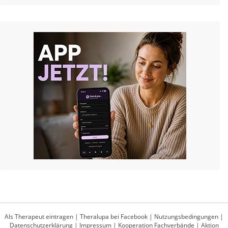
Als Therapeut eintragen
|
Theralupa bei Facebook
|
Nutzungsbedingungen
|
Datenschutzerklärung
|
Impressum
|
Kooperation Fachverbände
|
Aktion