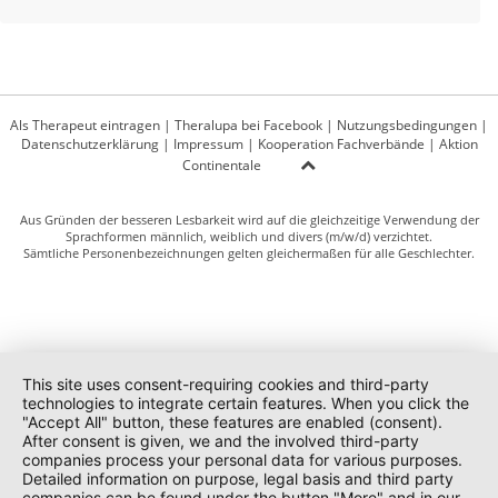
Als Therapeut eintragen
|
Theralupa bei Facebook
|
Nutzungsbedingungen
|
Datenschutzerklärung
|
Impressum
|
Kooperation Fachverbände
|
Aktion
Continentale
Aus Gründen der besseren Lesbarkeit wird auf die gleichzeitige Verwendung der
Sprachformen männlich, weiblich und divers (m/w/d) verzichtet.
Sämtliche Personenbezeichnungen gelten gleichermaßen für alle Geschlechter.
This site uses consent-requiring cookies and third-party
technologies to integrate certain features. When you click the
"Accept All" button, these features are enabled (consent).
After consent is given, we and the involved third-party
companies process your personal data for various purposes.
Detailed information on purpose, legal basis and third party
companies can be found under the button "More" and in our