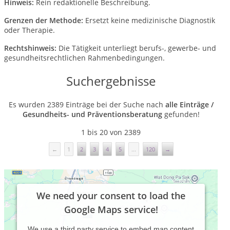
Hinweis:
Rein redaktionelle Beschreibung.
Grenzen der Methode:
Ersetzt keine medizinische Diagnostik
oder Therapie.
Rechtshinweis:
Die Tätigkeit unterliegt berufs-, gewerbe- und
gesundheitsrechtlichen Rahmenbedingungen.
Suchergebnisse
Es wurden 2389 Einträge bei der Suche nach
alle Einträge /
Gesundheits- und Präventionsberatung
gefunden!
1 bis 20 von 2389
←
1
2
3
4
5
...
120
→
We need your consent to load the
Google Maps service!
We use a third party service to embed map content