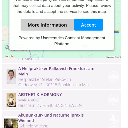
that may collect data about your activity. Please review
the details and accept the service to see this map.
More Information
Accept
Praxis für Prävention und
Powered by
Usercentrics Consent Management
therapeutische Begleitung Praeflexion
Platform
Annette Bühler
Heilig - Kreuz - Strasse 6A , 86513 Ursberg
OT Mindelzell
A Heilpraktiker Palkovich Frankfurt am
Main
Heilpraktiker Stefan Palkovich
Oederweg 15 , 60318 Frankfurt am Main
AESTHETIK-HORMONY
MARIA VOGT
Hirschstr. 2 , 76530 BADEN-BADEN
Akupunktur- und Naturheilpraxis
Wieland
Gabriele Wieland