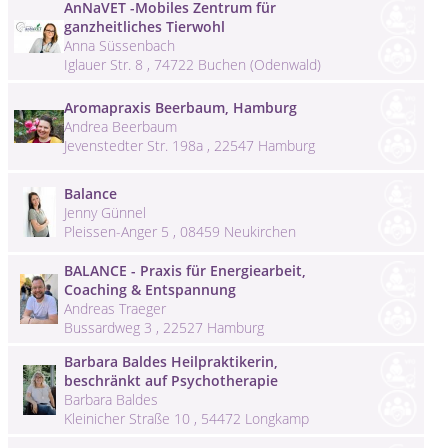
AnNaVET -Mobiles Zentrum für
ganzheitliches Tierwohl
Anna Süssenbach
Iglauer Str. 8 , 74722 Buchen (Odenwald)
Aromapraxis Beerbaum, Hamburg
Andrea Beerbaum
Jevenstedter Str. 198a , 22547 Hamburg
Balance
Jenny Günnel
Pleissen-Anger 5 , 08459 Neukirchen
BALANCE - Praxis für Energiearbeit,
Coaching & Entspannung
Andreas Traeger
Bussardweg 3 , 22527 Hamburg
Barbara Baldes Heilpraktikerin,
beschränkt auf Psychotherapie
Barbara Baldes
Kleinicher Straße 10 , 54472 Longkamp