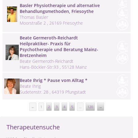
Basler Physiotherapie und alternative
Behandlungsmethoden, Friesoythe
Thomas Basler
Moorstraße 2 , 26169 Friesoythe
Beate Germeroth-Reichardt
Heilpraktiker- Praxis für
Psychotherapie und Beratung Mainz-
Bretzenheim
Beate Germeroth-Reichardt
Hans-Böckler-Str.93 , 55128 Mainz
Beate Ihrig * Pause vom Alltag *
Beate Ihrig
Sudetenstr. 28 , 64319 Pfungstadt
←
1
2
3
4
5
...
120
→
Therapeutensuche