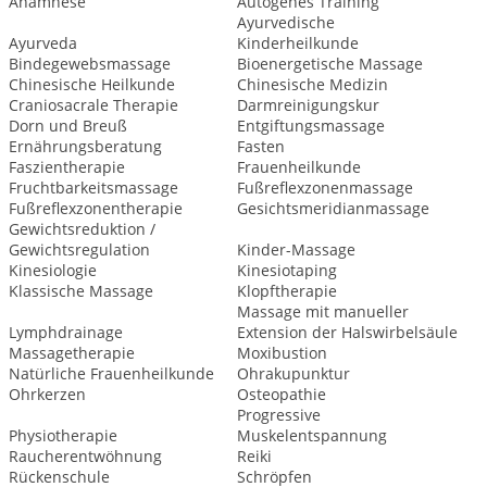
Anamnese
Autogenes Training
Ayurvedische
Ayurveda
Kinderheilkunde
Bindegewebsmassage
Bioenergetische Massage
Chinesische Heilkunde
Chinesische Medizin
Craniosacrale Therapie
Darmreinigungskur
Dorn und Breuß
Entgiftungsmassage
Ernährungsberatung
Fasten
Faszientherapie
Frauenheilkunde
Fruchtbarkeitsmassage
Fußreflexzonenmassage
Fußreflexzonentherapie
Gesichtsmeridianmassage
Gewichtsreduktion /
Gewichtsregulation
Kinder-Massage
Kinesiologie
Kinesiotaping
Klassische Massage
Klopftherapie
Massage mit manueller
Lymphdrainage
Extension der Halswirbelsäule
Massagetherapie
Moxibustion
Natürliche Frauenheilkunde
Ohrakupunktur
Ohrkerzen
Osteopathie
Progressive
Physiotherapie
Muskelentspannung
Raucherentwöhnung
Reiki
Rückenschule
Schröpfen