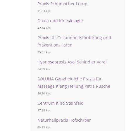
Praxis Schumacher Lorup
11,83 km
Doula und Kinesiologie
42,14 km
Praxis für Gesundheitsförderung und
Prävention, Haren
45,91 km
Hypnosepraxis Axel Schindler Varel
54,99 km
SOLUNA Ganzheitliche Praxis für
Massage Klang Heilung Petra Rusche
56,30 km
Centrum Kind Steinfeld
57,35 km
Naturheilpraxis Hofschröer
60,13 km