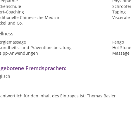
teopathie
Physioth
ckenschule
Schröpfe
ort-Coaching
Taping
ditionelle Chinesische Medizin
Viscerale
ckel und Co.
llness
ergiemassage
Fango
sundheits- und Präventionsberatung
Hot Ston
eipp-Anwendungen
Massage
gebotene Fremdsprachen:
lisch
antwortlich für den Inhalt des Eintrages ist: Thomas Basler