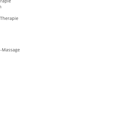
erapie
n
 Therapie
e-Massage