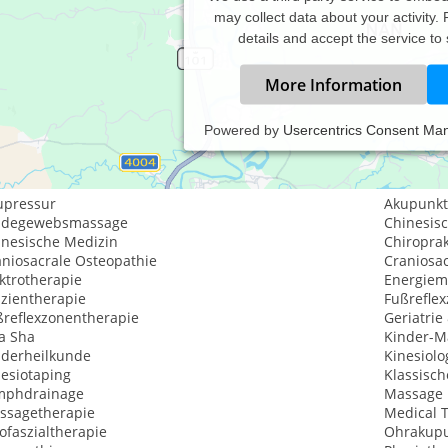
may collect data about your activity.
details and accept the service to
More Information
Powered by
Usercentrics Consent Ma
istungsspektrum:
aditionelle und komplementäre Medizin, Heilkunde
upressur
Akupunkt
ndegewebsmassage
Chinesis
inesische Medizin
Chiroprak
aniosacrale Osteopathie
Craniosac
ktrotherapie
Energiem
szientherapie
Fußrefle
ßreflexzonentherapie
Geriatrie
a Sha
Kinder-M
nderheilkunde
Kinesiolo
nesiotaping
Klassisc
mphdrainage
Massage 
ssagetherapie
Medical T
ofaszialtherapie
Ohrakupu