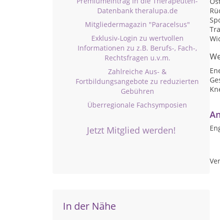
Premiumeintrag in die Therapeuten-
Os
Datenbank theralupa.de
Rü
Sp
Mitgliedermagazin "Paracelsus"
Tra
Exklusiv-Login zu wertvollen
Wi
Informationen zu z.B. Berufs-, Fach-,
We
Rechtsfragen u.v.m.
En
Zahlreiche Aus- &
Ge
Fortbildungsangebote zu reduzierten
Kn
Gebühren
Überregionale Fachsymposien
An
Eng
Jetzt Mitglied werden!
Ver
In der Nähe