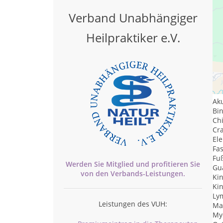
Verband Unabhängiger
Heilpraktiker e.V.
Le
Tr
Ak
Bi
Ch
Cr
Ele
Fa
Fu
Werden Sie Mitglied und profitieren Sie
Gu
von den
Verbands-
Leistungen.
Ki
Ki
Ly
Leistungen des VUH:
Ma
My