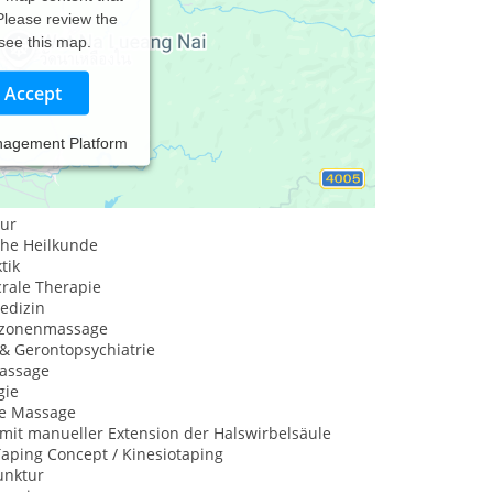
 Please review the
 see this map.
Accept
nagement Platform
ur
che Heilkunde
tik
rale Therapie
edizin
xzonenmassage
 & Gerontopsychiatrie
assage
gie
he Massage
mit manueller Extension der Halswirbelsäule
aping Concept / Kinesiotaping
nktur