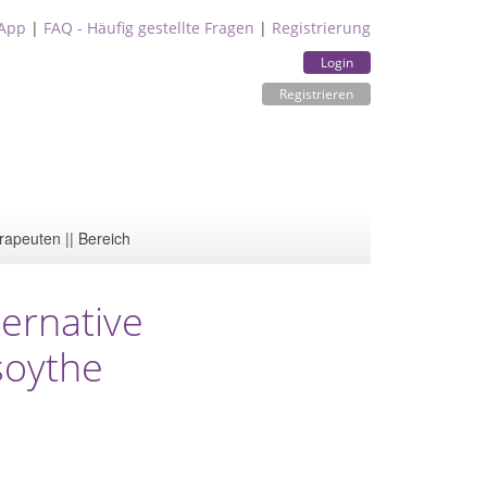
App
|
FAQ - Häufig gestellte Fragen
|
Registrierung
Login
Registrieren
rapeuten || Bereich
ternative
soythe