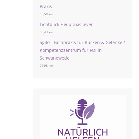
Praxis
63,50 km
Lichtblick Heilpraxis Jever
66,43 km
agilo - Fachpraxis für Rücken & Gelenke /
Kompetenzzentrum für FOI in
Schwanewede
71,98 km