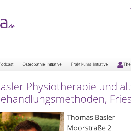
Podcast
Osteopathie-Initiative
Praktikums-Initiative
The
asler Physiotherapie und al
ehandlungsmethoden, Frie
Thomas Basler
Moorstraße 2