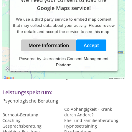
We need your consent to load the
Google Maps service!
We use a third party service to embed map content
that may collect data about your activity. Please review
the details and accept the service to see this map.
More Information
Accept
Powered by
Usercentrics Consent Management
Platform
Praxiszeiten:
Nach telefonischer Vereinbarung
Leistungsspektrum:
Psychologische Beratung
Co-Abhängigkeit - Krank
Burnout-Beratung
durch Andere?
Coaching
Ehe- und Familienberatung
Gesprächsberatung
Hypnosetraining
Mobbing-Beratung
Paarberatung