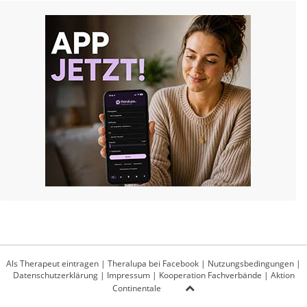
Als Therapeut eintragen
|
Theralupa bei Facebook
|
Nutzungsbedingungen
|
Datenschutzerklärung
|
Impressum
|
Kooperation Fachverbände
|
Aktion
Continentale