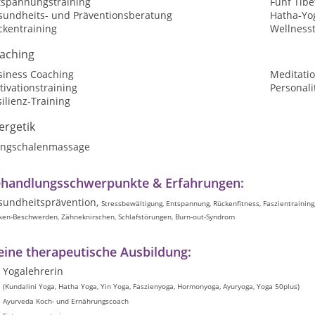
tspannungstraining
Fünf Tibe
sundheits- und Präventionsberatung
Hatha-Yo
ckentraining
Wellnesst
aching
siness Coaching
Meditatio
ivationstraining
Personali
ilienz-Training
ergetik
angschalenmassage
handlungsschwerpunkte & Erfahrungen:
sundheitsprävention,
Stressbewältigung, Entspannung, Rückenfitness, Faszientraining
en-Beschwerden, Zähneknirschen, Schlafstörungen, Burn-out-Syndrom
ine therapeutische Ausbildung:
Yogalehrerin
(Kundalini Yoga, Hatha Yoga, Yin Yoga, Faszienyoga, Hormonyoga, Ayuryoga, Yoga 50plus)
Ayurveda Koch- und Ernährungscoach