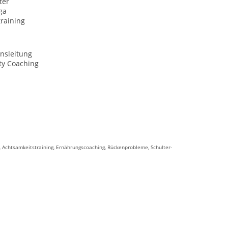
ter
ga
raining
nsleitung
ty Coaching
, Achtsamkeitstraining, Ernährungscoaching, Rückenprobleme, Schulter-