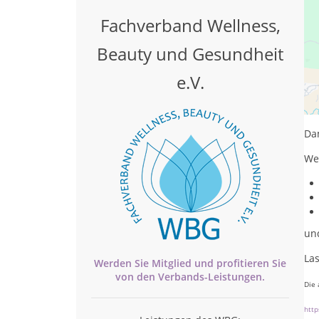
Fachverband Wellness,
Beauty und Gesundheit
e.V.
Hal
Ich 
Dam
Wer
un
Las
Werden Sie Mitglied und profitieren Sie
von den
Verbands-
Leistungen.
Die 
http