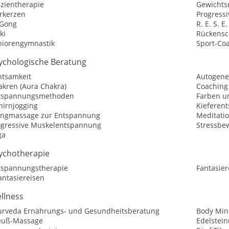
szientherapie
Gewichtsr
rkerzen
Progress
 Gong
R. E. S. E.
ki
Rückensc
niorengymnastik
Sport-Co
ychologische Beratung
htsamkeit
Autogene
akren (Aura Chakra)
Coaching
tspannungsmethoden
Farben u
hirnjogging
Kieferen
angmassage zur Entspannung
Meditati
ogressive Muskelentspannung
Stressbe
ga
ychotherapie
tspannungstherapie
Fantasier
antasiereisen
llness
urveda Ernährungs- und Gesundheitsberatung
Body Min
euß-Massage
Edelstei