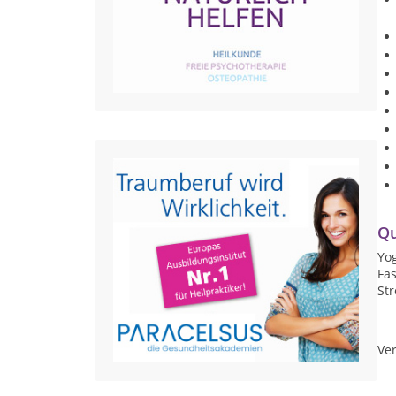
Qu
Yo
Fa
St
Ver