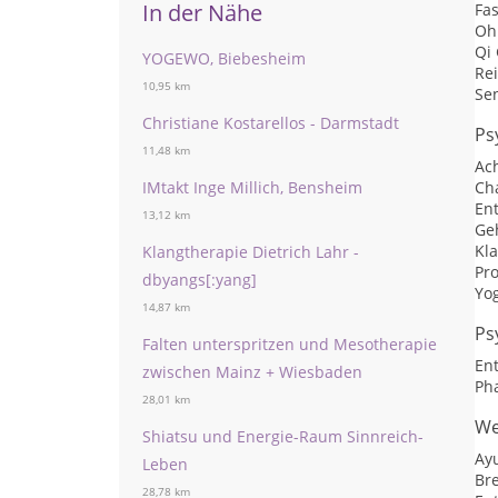
In der Nähe
Fa
Oh
Qi
YOGEWO, Biebesheim
Rei
10,95 km
Se
Christiane Kostarellos - Darmstadt
Ps
11,48 km
Ac
IMtakt Inge Millich, Bensheim
Ch
En
13,12 km
Ge
Kl
Klangtherapie Dietrich Lahr -
Pr
dbyangs[:yang]
Yo
14,87 km
Ps
Falten unterspritzen und Mesotherapie
En
zwischen Mainz + Wiesbaden
Ph
28,01 km
We
Shiatsu und Energie-Raum Sinnreich-
Ay
Leben
Br
28,78 km