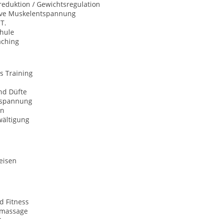
eduktion / Gewichtsregulation
ive Muskelentspannung
 T.
hule
aching
s Training
nd Düfte
tspannung
on
wältigung
eisen
d Fitness
nmassage