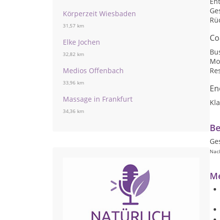
En
Ge
Körperzeit Wiesbaden
Rü
31,57 km
Co
Elke Jochen
Bu
32,82 km
Mot
Medios Offenbach
Res
33,96 km
En
Massage in Frankfurt
Kl
34,36 km
Be
Ge
Nack
Me