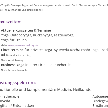
 Tipp für Stressgeplagte und Entspannungssuchende ist mein Buch: "Pausenrezepte für den Al
all im Buchhandel und direkt bei mir.
axiszeiten:
Aktuelle Kurszeiten
&
Termine
Yoga, Outdooryoga, Rückenyoga, Faszienyoga,
Yoga für Frauen
siehe
www.pause-vom-alltag.de
Einzeltermine
für privates Yoga, Ayurveda-Koch/Ernährungs-Coach
od
Gesundheitscoaching:
Nach Vereinbarung
Business Yoga
in Ihrer Firma oder Behörde:
Nach Terminabsprache
istungsspektrum:
aditionelle und komplementäre Medizin, Heilkunde
omatherapie
Autogene
urveda
Bindege
giften / Entschlacken
Ernährun