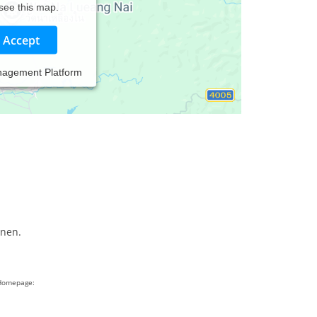
 see this map.
Accept
nagement Platform
nnen.
Homepage: