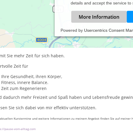
details and accept the service to
More Information
Powered by
Usercentrics Consent Ma
lo, mein Name ist Beate Ihrig.
bin
Pausenrezepte-Expertin
und helfe Ihnen dabei, eine
„Pause vom Alltag“
zu machen.
it Sie mehr Zeit für sich haben.
tvolle Zeit für
Ihre Gesundheit, ihren Körper,
Fitness, innere Balance.
Zeit zum Regenerieren
d dadurch mehr Freizeit und Spaß haben und Lebensfreude gewi
sen Sie sich dabei von mir effektiv unterstützen.
aktuellen Kurstermine und weitere Informationen zu meinem Angebot
finden Sie auf meiner
s://pause-vom-alltag.com