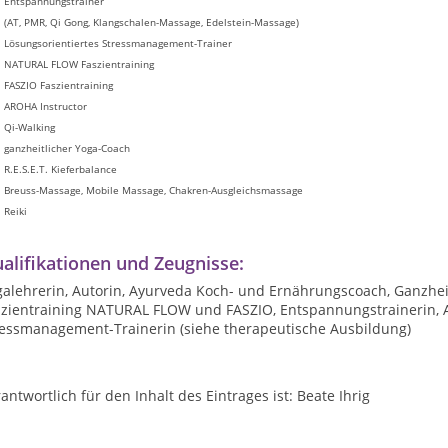
Entspannungstrainer
(AT, PMR, Qi Gong, Klangschalen-Massage, Edelstein-Massage)
Lösungsorientiertes Stressmanagement-Trainer
NATURAL FLOW Faszientraining
FASZIO Faszientraining
AROHA Instructor
Qi-Walking
ganzheitlicher Yoga-Coach
R.E.S.E.T. Kieferbalance
Breuss-Massage, Mobile Massage, Chakren-Ausgleichsmassage
Reiki
alifikationen und Zeugnisse:
galehrerin, Autorin, Ayurveda Koch- und Ernährungscoach, Ganzhei
szientraining NATURAL FLOW und FASZIO, Entspannungstrainerin, 
ressmanagement-Trainerin (siehe therapeutische Ausbildung)
antwortlich für den Inhalt des Eintrages ist: Beate Ihrig