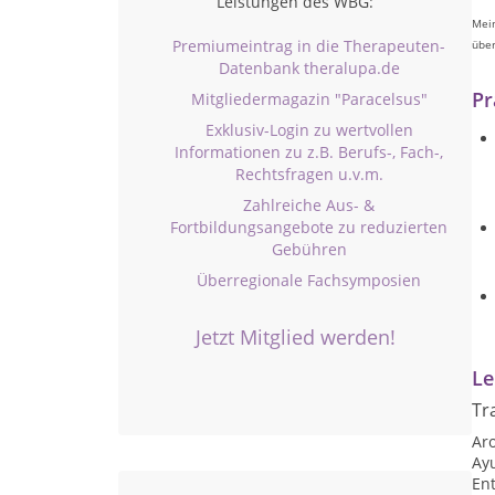
Leistungen des WBG:
Mein
Premiumeintrag in die Therapeuten-
über
Datenbank theralupa.de
Pr
Mitgliedermagazin "Paracelsus"
Exklusiv-Login zu wertvollen
Informationen zu z.B. Berufs-, Fach-,
Rechtsfragen u.v.m.
Zahlreiche Aus- &
Fortbildungsangebote zu reduzierten
Gebühren
Überregionale Fachsymposien
Jetzt Mitglied werden!
Le
Tr
Ar
Ay
Ent