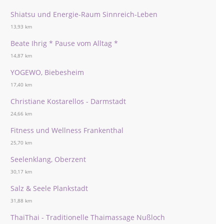
Shiatsu und Energie-Raum Sinnreich-Leben
13,93 km
Beate Ihrig * Pause vom Alltag *
14,87 km
YOGEWO, Biebesheim
17,40 km
Christiane Kostarellos - Darmstadt
24,66 km
Fitness und Wellness Frankenthal
25,70 km
Seelenklang, Oberzent
30,17 km
Salz & Seele Plankstadt
31,88 km
ThaiThai - Traditionelle Thaimassage Nußloch