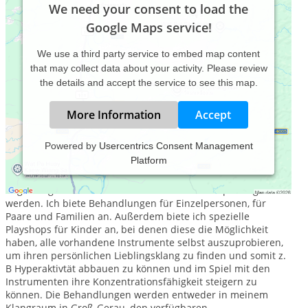
We need your consent to load the
Google Maps service!
We use a third party service to embed map content
that may collect data about your activity. Please review
the details and accept the service to see this map.
More Information
Accept
Powered by
Usercentrics Consent Management
Platform
Die Klangtherapie umfasst Entspannungsbehandlungen in
den verschiedensten Formen, bei denen Klanginstrumente
angeklungen werden und auf oder an dem Körper angestellt
werden. Ich biete Behandlungen für Einzelpersonen, für
Paare und Familien an. Außerdem biete ich spezielle
Playshops für Kinder an, bei denen diese die Möglichkeit
haben, alle vorhandene Instrumente selbst auszuprobieren,
um ihren persönlichen Lieblingsklang zu finden und somit z.
B Hyperaktivtät abbauen zu können und im Spiel mit den
Instrumenten ihre Konzentrationsfähigkeit steigern zu
können. Die Behandlungen werden entweder in meinem
Klangraum in Groß-Gerau, den verfügbaren