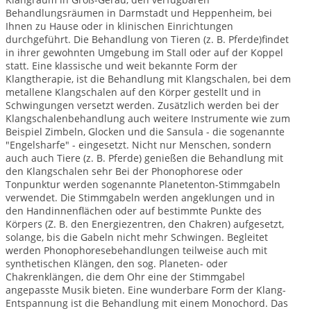
Behandlungsräumen in Darmstadt und Heppenheim, bei
Ihnen zu Hause oder in klinischen Einrichtungen
durchgeführt. Die Behandlung von Tieren (z. B. Pferde)findet
in ihrer gewohnten Umgebung im Stall oder auf der Koppel
statt. Eine klassische und weit bekannte Form der
Klangtherapie, ist die Behandlung mit Klangschalen, bei dem
metallene Klangschalen auf den Körper gestellt und in
Schwingungen versetzt werden. Zusätzlich werden bei der
Klangschalenbehandlung auch weitere Instrumente wie zum
Beispiel Zimbeln, Glocken und die Sansula - die sogenannte
"Engelsharfe" - eingesetzt. Nicht nur Menschen, sondern
auch auch Tiere (z. B. Pferde) genießen die Behandlung mit
den Klangschalen sehr Bei der Phonophorese oder
Tonpunktur werden sogenannte Planetenton-Stimmgabeln
verwendet. Die Stimmgabeln werden angeklungen und in
den Handinnenflächen oder auf bestimmte Punkte des
Körpers (Z. B. den Energiezentren, den Chakren) aufgesetzt,
solange, bis die Gabeln nicht mehr Schwingen. Begleitet
werden Phonophoresebehandlungen teilweise auch mit
synthetischen Klängen, den sog. Planeten- oder
Chakrenklängen, die dem Ohr eine der Stimmgabel
angepasste Musik bieten. Eine wunderbare Form der Klang-
Entspannung ist die Behandlung mit einem Monochord. Das