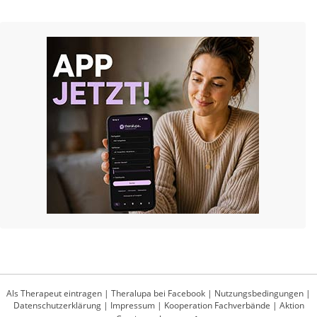
Als Therapeut eintragen
|
Theralupa bei Facebook
|
Nutzungsbedingungen
|
Datenschutzerklärung
|
Impressum
|
Kooperation Fachverbände
|
Aktion