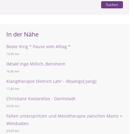
Suchen
In der Nähe
Beate Ihrig * Pause vom Alltag *
10,95 km
IMtakt Inge Millich, Bensheim
16,06 km
Klangtherapie Dietrich Lahr - dbyangs[:yang]
17,40 km
Christiane Kostarellos - Darmstadt
20,95 km
Falten unterspritzen und Mesotherapie zwischen Mainz +
Wiesbaden
23,09 km