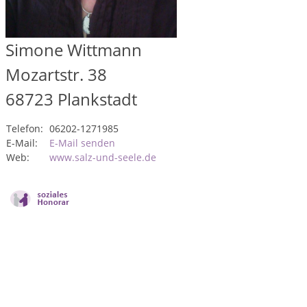
Simone Wittmann
Mozartstr. 38
68723
Plankstadt
Telefon:
06202-1271985
E-Mail:
E-Mail senden
Web:
www.salz-und-seele.de