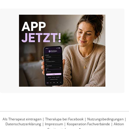
Als Therapeut eintragen
|
Theralupa bei Facebook
|
Nutzungsbedingungen
|
Datenschutzerklärung
|
Impressum
|
Kooperation Fachverbände
|
Aktion