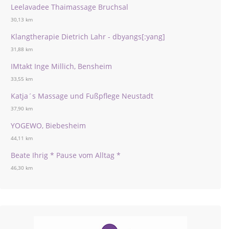
Leelavadee Thaimassage Bruchsal
30,13 km
Klangtherapie Dietrich Lahr - dbyangs[:yang]
31,88 km
IMtakt Inge Millich, Bensheim
33,55 km
Katja´s Massage und Fußpflege Neustadt
37,90 km
YOGEWO, Biebesheim
44,11 km
Beate Ihrig * Pause vom Alltag *
46,30 km