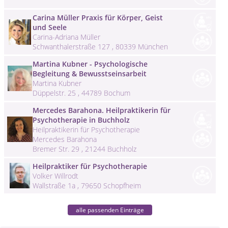
Carina Müller Praxis für Körper, Geist
und Seele
Carina-Adriana Müller
Schwanthalerstraße 127 , 80339 München
Martina Kubner - Psychologische
Begleitung & Bewusstseinsarbeit
Martina Kubner
Düppelstr. 25 , 44789 Bochum
Mercedes Barahona. Heilpraktikerin für
Psychotherapie in Buchholz
Heilpraktikerin für Psychotherapie
Mercedes Barahona
Bremer Str. 29 , 21244 Buchholz
Heilpraktiker für Psychotherapie
Volker Willrodt
Wallstraße 1a , 79650 Schopfheim
alle passenden Einträge