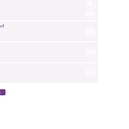
rf
e
e