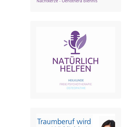
Nachtkerze - Oenothera biennis