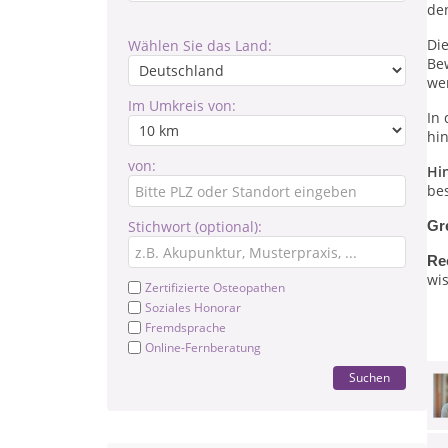
de
Di
Wählen Sie das Land:
Be
we
Im Umkreis von:
In
hin
von:
Hi
be
Stichwort (optional):
Gr
Re
wis
Zertifizierte Osteopathen
Soziales Honorar
Fremdsprache
Online-Fernberatung
Suchen