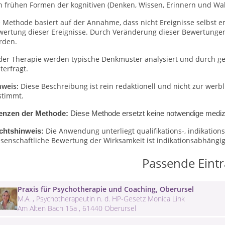
n frühen Formen der kognitiven (Denken, Wissen, Erinnern und W
e Methode basiert auf der Annahme, dass nicht Ereignisse selbst 
wertung dieser Ereignisse. Durch Veränderung dieser Bewertungen
rden.
 der Therapie werden typische Denkmuster analysiert und durch g
terfragt.
nweis:
Diese Beschreibung ist rein redaktionell und nicht zur wer
stimmt.
enzen der Methode:
Diese Methode ersetzt keine notwendige medizi
Die Anwendung unterliegt qualifikations-, indikati
chtshinweis:
senschaftliche Bewertung der Wirksamkeit ist indikationsabhängig 
Passende Eint
Praxis für Psychotherapie und Coaching, Oberursel
M.A. , Psychotherapeutin n. d. HP-Gesetz Monica Link
Am Alten Bach 15a , 61440 Oberursel