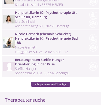
Heilpraktikerin Georgeta Klein
Kanadastrasse 4 , 58675 HEMER
Heilpraktikerin für Psychotherapie Ute
Schilinski, Hamburg
Ute Schilinski
Abendrothsweg 50 , 20251 Hamburg
Nicole Gerneth (ehemals Schricker)
Heilpraktikerin für Psychotherapie Bad
Tölz
Nicole Gerneth
Lenggrieser Str. 24 , 83646 Bad Tölz
Beratungsraum Steffie Hunger
Orientierung in der Krise
Steffie Hunger
Sonnenstraße 15a , 86956 Schongau
alle passenden Einträge
Therapeutensuche