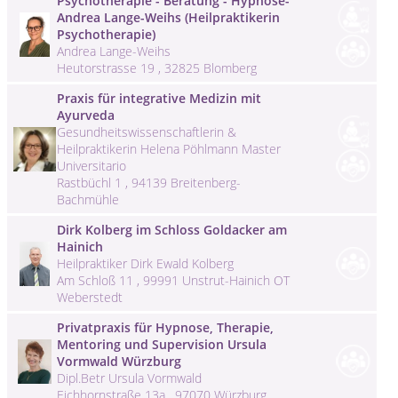
Psychotherapie - Beratung - Hypnose-
Andrea Lange-Weihs (Heilpraktikerin
Psychotherapie)
Andrea Lange-Weihs
Heutorstrasse 19 , 32825 Blomberg
Praxis für integrative Medizin mit
Ayurveda
Gesundheitswissenschaftlerin &
Heilpraktikerin Helena Pöhlmann Master
Universitario
Rastbüchl 1 , 94139 Breitenberg-
Bachmühle
Dirk Kolberg im Schloss Goldacker am
Hainich
Heilpraktiker Dirk Ewald Kolberg
Am Schloß 11 , 99991 Unstrut-Hainich OT
Weberstedt
Privatpraxis für Hypnose, Therapie,
Mentoring und Supervision Ursula
Vormwald Würzburg
Dipl.Betr Ursula Vormwald
Eichhornstraße 13a , 97070 Würzburg