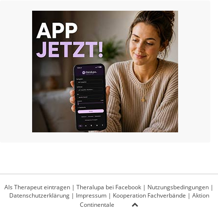
Als Therapeut eintragen
|
Theralupa bei Facebook
|
Nutzungsbedingungen
|
Datenschutzerklärung
|
Impressum
|
Kooperation Fachverbände
|
Aktion
Continentale