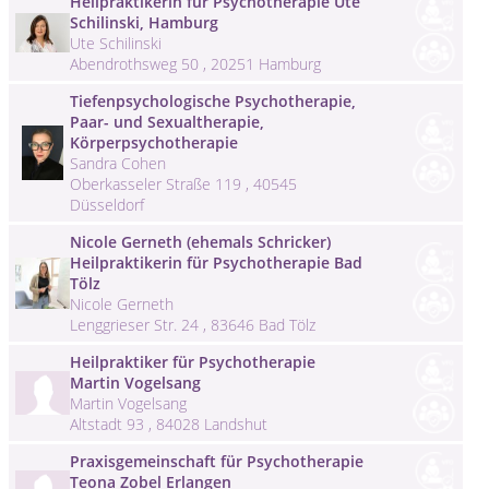
Heilpraktikerin für Psychotherapie Ute
Schilinski, Hamburg
Ute Schilinski
Abendrothsweg 50 , 20251 Hamburg
Tiefenpsychologische Psychotherapie,
Paar- und Sexualtherapie,
Körperpsychotherapie
Sandra Cohen
Oberkasseler Straße 119 , 40545
Düsseldorf
Nicole Gerneth (ehemals Schricker)
Heilpraktikerin für Psychotherapie Bad
Tölz
Nicole Gerneth
Lenggrieser Str. 24 , 83646 Bad Tölz
Heilpraktiker für Psychotherapie
Martin Vogelsang
Martin Vogelsang
Altstadt 93 , 84028 Landshut
Praxisgemeinschaft für Psychotherapie
Teona Zobel Erlangen