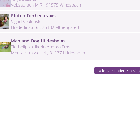
Veitsaurach M 7 , 91575 Windsbach
Pfoten Tierheilpraxis
Sigrid Spalenski
Hölderlinstr. 6 , 75382 Althengstett
Man and Dog Hildesheim
Tierheilpraktikerin Andrea Frost
Moristzstrasse 14 , 31137 Hildesheim
alle passenden Einträg