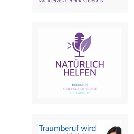
Nachtkerze - Oenothera biennis