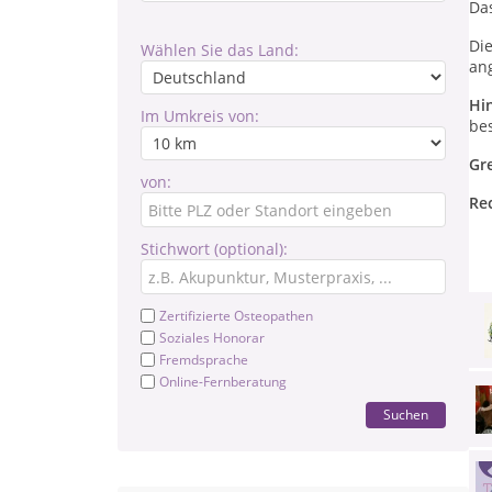
Da
Di
Wählen Sie das Land:
an
Hi
Im Umkreis von:
be
Gr
von:
Re
Stichwort (optional):
Zertifizierte Osteopathen
Soziales Honorar
Fremdsprache
Online-Fernberatung
Suchen