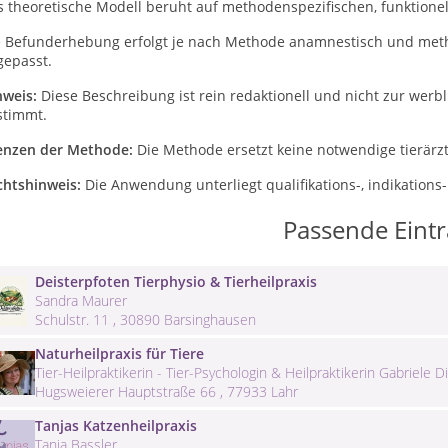
s theoretische Modell beruht auf methodenspezifischen, funktion
e Befunderhebung erfolgt je nach Methode anamnestisch und met
gepasst.
nweis:
Diese Beschreibung ist rein redaktionell und nicht zur wer
stimmt.
enzen der Methode:
Die Methode ersetzt keine notwendige tierärz
chtshinweis:
Die Anwendung unterliegt qualifikations-, indikatio
Passende Eint
Deisterpfoten Tierphysio & Tierheilpraxis
Sandra Maurer
Schulstr. 11 , 30890 Barsinghausen
Naturheilpraxis für Tiere
Tier-Heilpraktikerin - Tier-Psychologin & Heilpraktikerin Gabriele Di
Hugsweierer Hauptstraße 66 , 77933 Lahr
Tanjas Katzenheilpraxis
Tanja Bassler