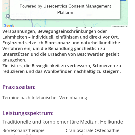
Powered by
Usercentrics Consent Management
Platform
Mobile Tierheilpraxis für Pferde und Hunde mit
Schwerpunkt auf Osteopathie und Physiotherapie.
Ich behandle Beschwerden im Bewegungsapparat wie
Verspannungen, Bewegungseinschränkungen oder
Lahmheiten – individuell, einfühlsam und direkt vor Ort.
Ergänzend setze ich Bioresonanz und naturheilkundliche
Verfahren ein, um die Behandlung ganzheitlich zu
unterstützen und die Ursachen von Beschwerden gezielt
anzugehen.
Ziel ist es, die Beweglichkeit zu verbessern, Schmerzen zu
reduzieren und das Wohlbefinden nachhaltig zu steigern.
Praxiszeiten:
Termine nach telefonischer Vereinbarung
Leistungsspektrum:
Traditionelle und komplementäre Medizin, Heilkunde
Bioresonanztherapie
Craniosacrale Osteopathie